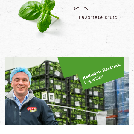
Favoriete kruid
Radoslaw Bartczak
Logistiek