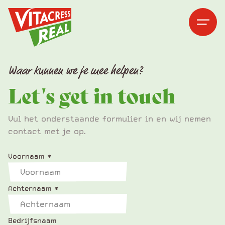
Vitacress Real
Vitacress Real
Open me
Open m
Waar kunnen we je mee helpen?
Let's get in touch
Vul het onderstaande formulier in en wij nemen
contact met je op.
Voornaam
*
Achternaam
*
Bedrijfsnaam