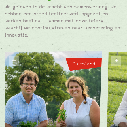
We geloven in de kracht van samenwerking. We
hebben een breed teeltnetwerk opgezet en
werken heel nauw samen met onze telers
waarbij we continu streven naar verbetering en
innovatie.
Duitsland