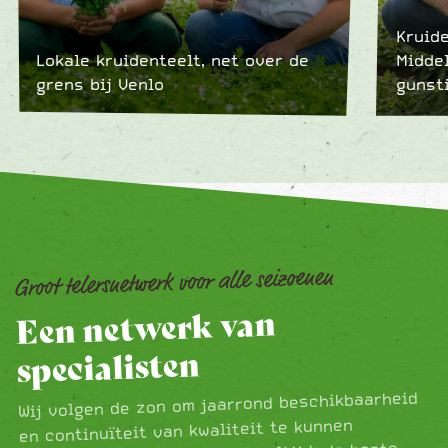
Kruid
Lokale kruidenteelt, net over de
Midde
grens bij Venlo
gunst
Groot telersnetwerk voor alle seizoenen
Een netwerk van
specialisten
Wij volgen de zon om jaarrond beschikbaarheid
en continuïteit van kwaliteit te kunnen