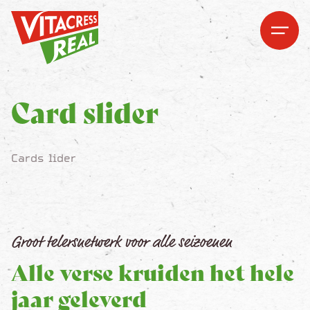
Vitacress Real
Vitacress Real
Open me
Open m
Card slider
Cards lider
Groot telersnetwerk voor alle seizoenen
Alle verse kruiden het hele
jaar geleverd