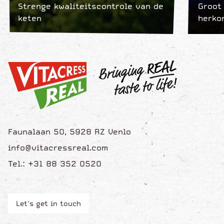
Strenge kwaliteitscontrole van de
Groot
keten
herko
Faunalaan 50, 5928 RZ Venlo
info@vitacressreal.com
Tel.: +31 88 352 0520
Let's get in touch