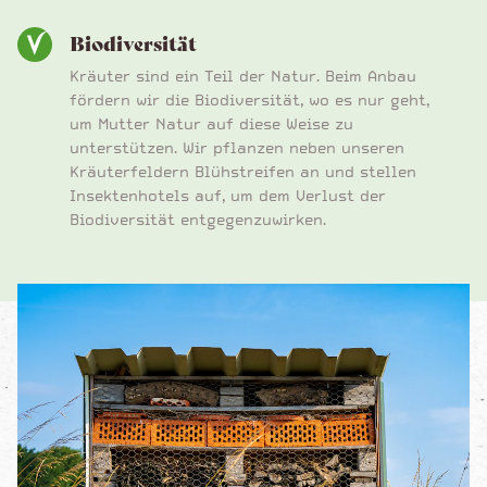
Biodiversität
Kräuter sind ein Teil der Natur. Beim Anbau
fördern wir die Biodiversität, wo es nur geht,
um Mutter Natur auf diese Weise zu
unterstützen. Wir pflanzen neben unseren
Kräuterfeldern Blühstreifen an und stellen
Insektenhotels auf, um dem Verlust der
Biodiversität entgegenzuwirken.