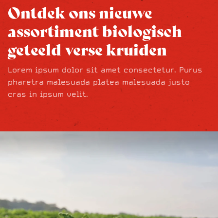
Ontdek ons nieuwe
assortiment biologisch
geteeld verse kruiden
Lorem ipsum dolor sit amet consectetur. Purus
pharetra malesuada platea malesuada justo
cras in ipsum velit.