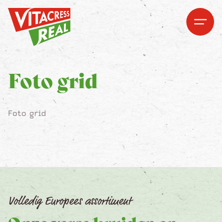
Vitacress Real
Vitacress Real
Open me
Open m
Foto grid
Foto grid
Volledig Europees assortiment