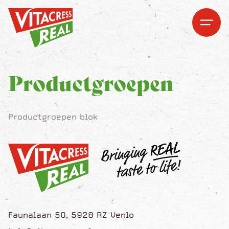
Vitacress Real
Vitacress Real
Open me
Open m
Productgroepen
Productgroepen blok
Faunalaan 50, 5928 RZ Venlo