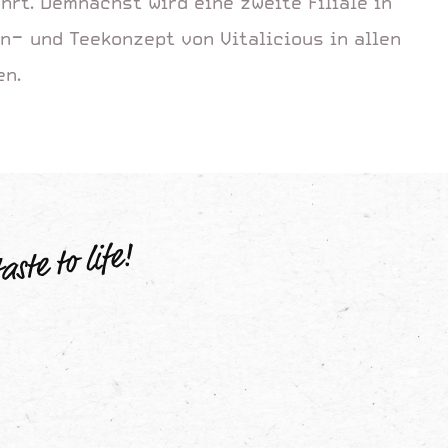
hrt. Demnächst wird eine zweite Filiale in
ün- und Teekonzept von Vitalicious in allen
en.