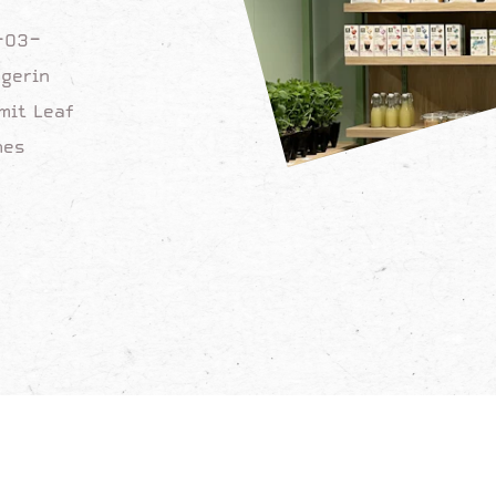
8-03-
agerin
mit Leaf
hes