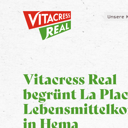
Vitacress Real
Unsere 
Vitacress Real
Unsere 
Vitacress Real
begrünt La Plac
Lebensmittelko
in Hema