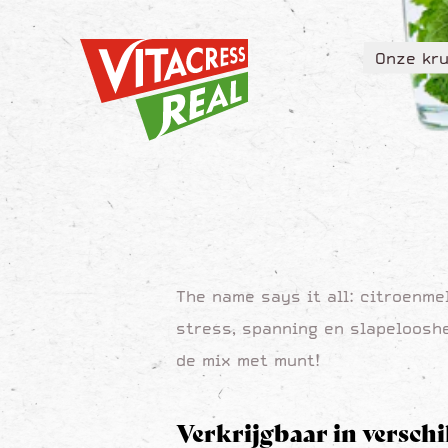
Vitacress Real
Onze kru
Vitacress Real
Onze kru
The name says it all: citroenme
stress, spanning en slapelooshe
de mix met munt!
Verkrijgbaar in versch