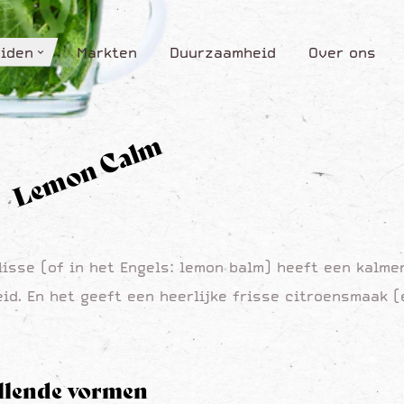
iden
Markten
Duurzaamheid
Over ons
iden
Markten
Duurzaamheid
Over ons
Lemon Calm
lisse (of in het Engels: lemon balm) heeft een kalmer
id. En het geeft een heerlijke frisse citroensmaak (e
illende vormen