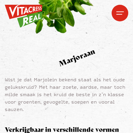
Vitacress Real
Vitacress Real
Open me
Open m
Marjoraan
Wist je dat Marjolein bekend staat als het oude
gelukskruid? Met haar zoete, aardse, maar toch
milde smaak is het kruid de beste in z’n klasse
voor groenten, gevogelte, soepen en vooral
sauzen.
Verkrijgbaar in verschillende vormen