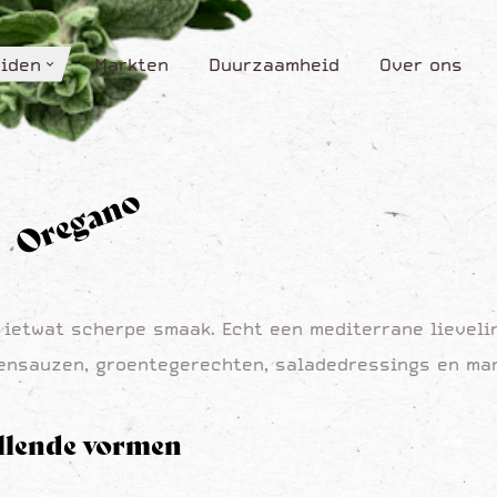
iden
Markten
Duurzaamheid
Over ons
iden
Markten
Duurzaamheid
Over ons
Oregano
 ietwat scherpe smaak. Echt een mediterrane lieveli
tensauzen, groentegerechten, saladedressings en ma
illende vormen