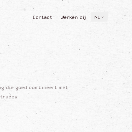
Contact
Werken bij
NL
Contact
Werken bij
NL
ng die goed combineert met
rinades.