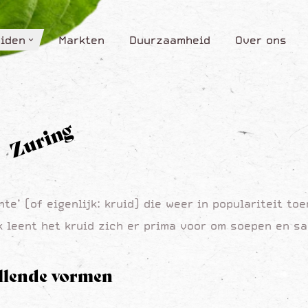
iden
Markten
Duurzaamheid
Over ons
iden
Markten
Duurzaamheid
Over ons
Zuring
e’ (of eigenlijk: kruid) die weer in populariteit toe
k leent het kruid zich er prima voor om soepen en sa
illende vormen