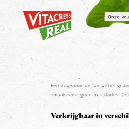
Vitacress Real
Onze kru
Vitacress Real
Onze kru
Een zogenaamde ‘vergeten groent
smaak past goed in salades. Oo
Verkrijgbaar in versch