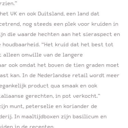
rzien.”
het VK en ook Duitsland, een land dat
etrend, nog steeds een plek voor kruiden in
ijn die waarde hechten aan het sieraspect en
houdbaarheid. “Het kruid dat het best tot
et alleen omwille van de langere
maar ook omdat het boven de tien graden moet
ast kan. In de Nederlandse retail wordt meer
oegankelijk product qua smaak en ook
taliaanse gerechten, in pot verkocht.”
zijn munt, peterselie en koriander de
erij. In maaltijdboxen zijn basilicum en
iden in de recepten.