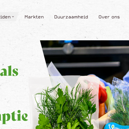
iden
Markten
Duurzaamheid
Over ons
iden
Markten
Duurzaamheid
Over ons
als
ptie