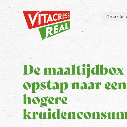
Vitacress Real
Onze kru
Vitacress Real
Onze kru
De maaltijdbox 
opstap naar een
hogere
kruidenconsum