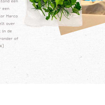
stond een
r een
tor Marco
elt over
 in de
eronder of
4)