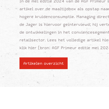
In de mei editie 2024 van de AGF Primeur 
artikel over de maaltijdbox als opstap naa
hogere kruidenconsumptie. Managing direc
de Jager is hiervoor geïnterviewd; hij vert
de ontwikkelingen in het conviencesegment
retailsector. Lees het volledige artikel hi
klik
hier
(bron: AGF Primeur editie mei 202
Artikelen overzicht