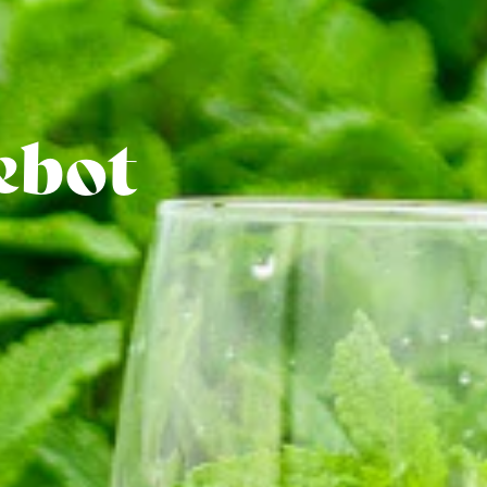
r
ebot
m