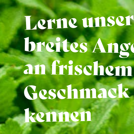
Lerne unse
breites Ang
an frische
Geschmack
kennen