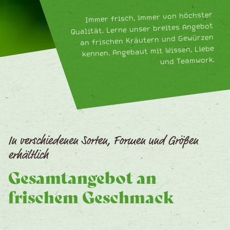
Immer frisch, immer von höchster
Qualität. Lerne unser breites Angebot
an frischen Kräutern und Gewürzen
kennen. Angebaut mit Wissen, Liebe
und Teamwork.
In verschiedenen Sorten, Formen und Größen
erhältlich
Gesamtangebot an
frischem Geschmack