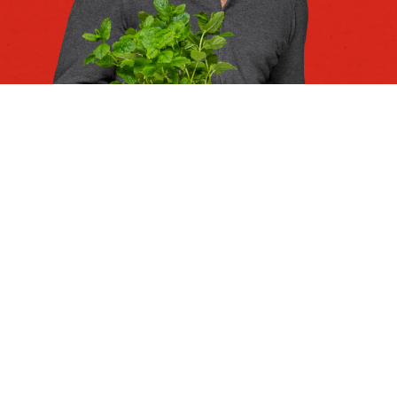
Entdecke unser gesamtes Sortiment
Frische Kräuter und
Gewürze
Wir sind wahre "Fresh Flavour Freaks". Frische
Kräuter und Gewürze lassen unser Herz höher
schlagen. Von der Kleinverpackung bis zur
Vorteilspackung, dank der richtigen Verpackung