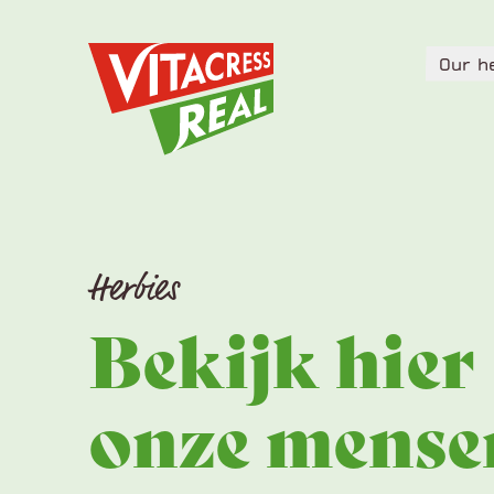
Vitacress Real
Our h
Vitacress Real
Our h
Herbies
Bekijk hier
onze mense