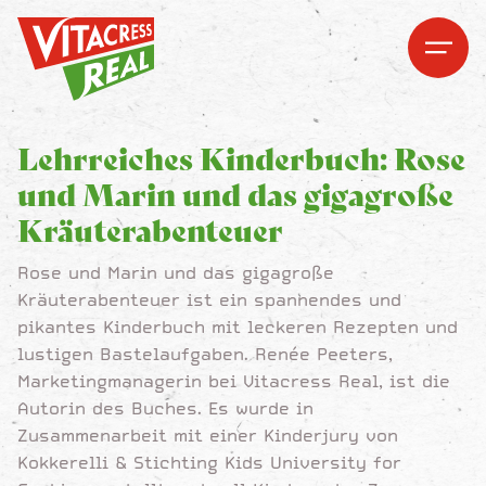
Vitacress Real
Vitacress Real
Open me
Open m
Lehrreiches Kinderbuch: Rose
und Marin und das gigagroße
Kräuterabenteuer
Rose und Marin und das gigagroße
Kräuterabenteuer
ist ein spannendes und
pikantes Kinderbuch mit leckeren Rezepten und
lustigen Bastelaufgaben. Renée Peeters,
Marketingmanagerin bei Vitacress Real, ist die
Autorin des Buches. Es wurde in
Zusammenarbeit mit einer Kinderjury von
Kokkerelli & Stichting Kids University for